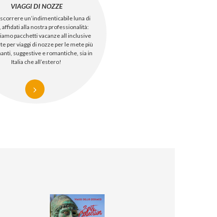
VIAGGI DI NOZZE
ascorrere un’indimenticabile luna di
 affidati alla nostra professionalità:
amo pacchetti vacanze all inclusive
te per viaggi di nozze per le mete più
nanti, suggestive e romantiche, sia in
Italia che all’estero!