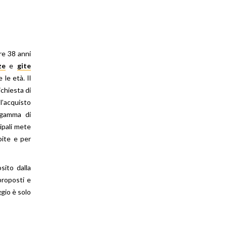
e 38 anni
ze
e
gite
 le età. Il
ichiesta di
 l’acquisto
a gamma di
cipali mete
bite e per
sito dalla
proposti e
ggio è solo