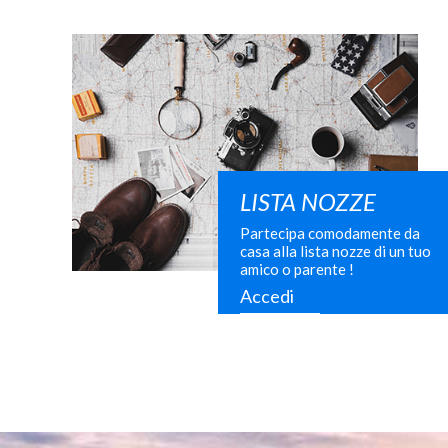
LISTA NOZZE
Partecipa comodamente da
casa alla lista nozze di un tuo
amico o parente !
Accedi