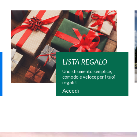
LISTA REGALO
Uno strumento semplice,
comodo e veloce per i tuoi
regali !
Accedi