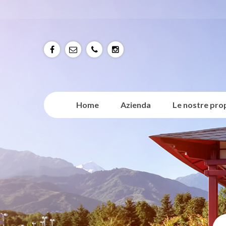
f
e
p
p
Home
Azienda
Le nostre pro