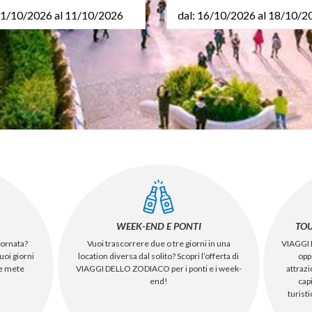
11/10/2026 al 11/10/2026
dal: 16/10/2026 al 18/10/2
WEEK-END E PONTI
TOU
iornata?
Vuoi trascorrere due o tre giorni in una
VIAGGI 
uoi giorni
location diversa dal solito? Scopri l’offerta di
opp
de mete
VIAGGI DELLO ZODIACO per i ponti e i week-
attrazi
end!
cap
turist