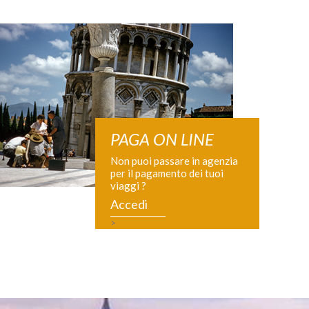
PAGA ON LINE
Non puoi passare in agenzia
per il pagamento dei tuoi
viaggi ?
Accedi
>