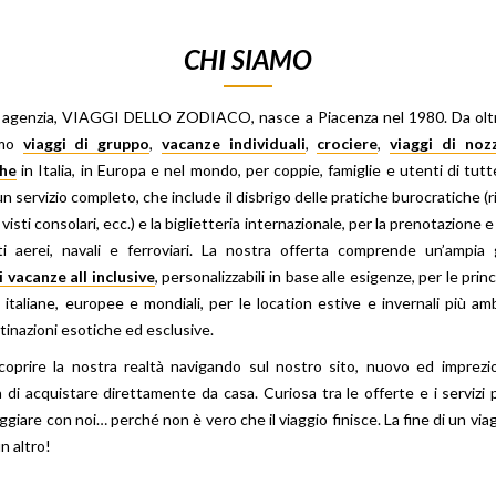
CHI SIAMO
a agenzia, VIAGGI DELLO ZODIACO, nasce a Piacenza nel 1980. Da oltr
amo
viaggi di gruppo
,
vacanze individuali
,
crociere
,
viaggi di noz
che
in Italia, in Europa e nel mondo, per coppie, famiglie e utenti di tutte
n servizio completo, che include il disbrigo delle pratiche burocratiche (r
visti consolari, ecc.) e la biglietteria internazionale, per la prenotazione e
tti aerei, navali e ferroviari. La nostra offerta comprende un’ampi
 vacanze all inclusive
, personalizzabili in base alle esigenze, per le prin
e italiane, europee e mondiali, per le location estive e invernali più am
tinazioni esotiche ed esclusive.
scoprire la nostra realtà navigando sul nostro sito, nuovo ed imprezio
tà di acquistare direttamente da casa. Curiosa tra le offerte e i servizi 
iaggiare con noi… perché non è vero che il viaggio finisce. La fine di un via
 un altro!