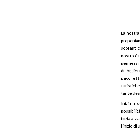
La nostr
proponi
scolasti
nostro è u
permessi, 
di biglie
pacchetti
turistich
tante des
Inizia a 
possibili
inizia a v
l’inizio di