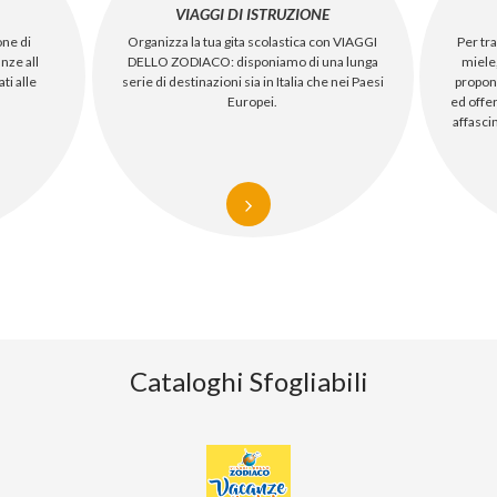
VIAGGI DI ISTRUZIONE
ne di
Per tr
Organizza la tua gita scolastica con VIAGGI
nze all
miele,
DELLO ZODIACO: disponiamo di una lunga
ti alle
proponi
serie di destinazioni sia in Italia che nei Paesi
ed offer
Europei.
affasci
Cataloghi Sfogliabili