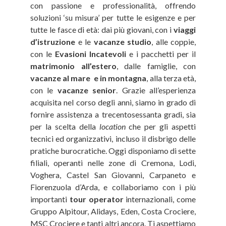
con passione e professionalità, offrendo
soluzioni ‘su misura’ per tutte le esigenze e per
tutte le fasce di età: dai più giovani, con i
viaggi
d’istruzione
e le
vacanze studio
, alle coppie,
con le
Evasioni Incatevoli
e i pacchetti per il
matrimonio all’estero
, dalle famiglie, con
vacanze al mare e in montagna
, alla terza età,
con le
vacanze senior
. Grazie all’esperienza
acquisita nel corso degli anni, siamo in grado di
fornire assistenza a trecentosessanta gradi, sia
per la scelta della
location
che per gli aspetti
tecnici ed organizzativi, incluso il disbrigo delle
pratiche burocratiche. Oggi disponiamo di sette
filiali, operanti nelle zone di Cremona, Lodi,
Voghera, Castel San Giovanni, Carpaneto e
Fiorenzuola d’Arda, e collaboriamo con i più
importanti
tour operator
internazionali, come
Gruppo Alpitour, Alidays, Eden, Costa Crociere,
MSC Crociere e tanti altri ancora. Ti aspettiamo