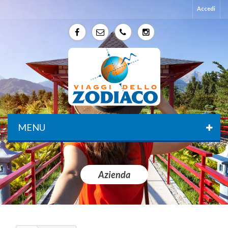
Accedi
f
e
p
p
MENU
Azienda