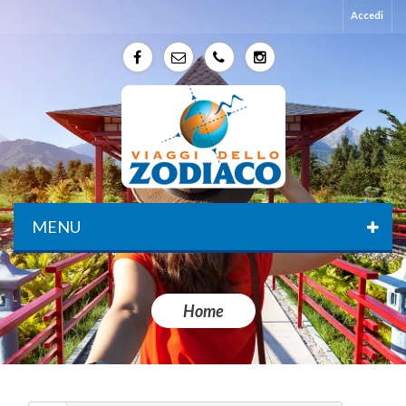
Accedi
f
e
p
p
MENU
Home