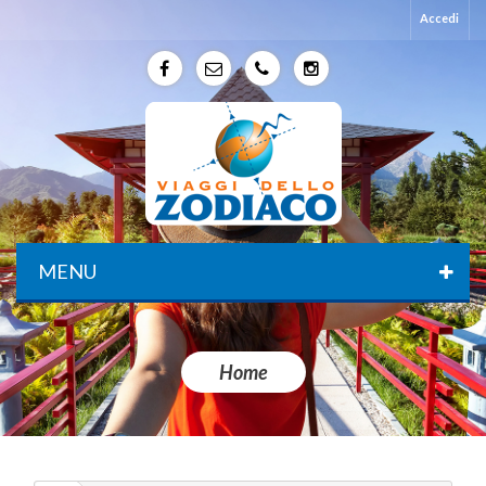
Accedi
f
e
p
p
MENU
Home