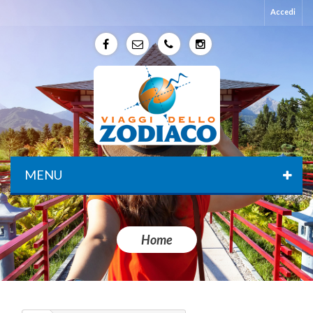
Accedi
f
e
p
p
MENU
Home